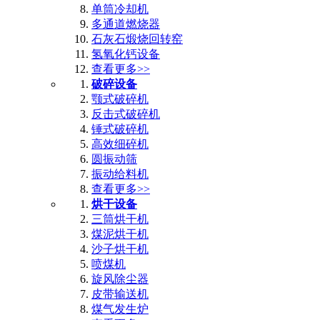
单筒冷却机
多通道燃烧器
石灰石煅烧回转窑
氢氧化钙设备
查看更多>>
破碎设备
颚式破碎机
反击式破碎机
锤式破碎机
高效细碎机
圆振动筛
振动给料机
查看更多>>
烘干设备
三筒烘干机
煤泥烘干机
沙子烘干机
喷煤机
旋风除尘器
皮带输送机
煤气发生炉