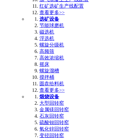
红矿选矿生产线配置
查看更多>>
选矿设备
节能球磨机
磁选机
浮选机
螺旋分级机
高频筛
高效浓缩机
摇床
螺旋溜槽
搅拌桶
圆盘给料机
查看更多>>
煅烧设备
大型回转窑
金属镁回转窑
石灰回转窑
硫酸钡回转窑
氧化锌回转窑
变径回转窑