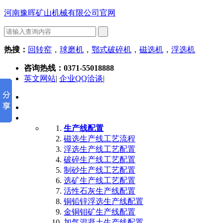
河南豫晖矿山机械有限公司官网
热搜：
回转窑
，
球磨机
，
鄂式破碎机
，
磁选机
，
浮选机
咨询热线：
0371-55018888
英文网站
|
企业QQ洽谈
|
首页
公司简介
产品中心
生产线配置
磁选生产线工艺流程
浮选生产线工艺配置
破碎生产线工艺配置
制砂生产线工艺配置
选矿生产线工艺配置
活性石灰生产线配置
铜铅锌浮选生产线配置
金铜钼矿生产线配置
加气混凝土生产线配置